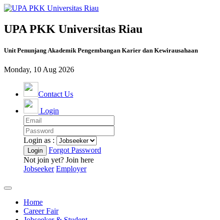
UPA PKK Universitas Riau
Unit Penunjang Akademik Pengembangan Karier dan Kewirausahaan
Monday, 10 Aug 2026
Contact Us
Login
Login as :
Forgot Password
Not join yet? Join here
Jobseeker
Employer
Home
Career Fair
Jobseeker & Student